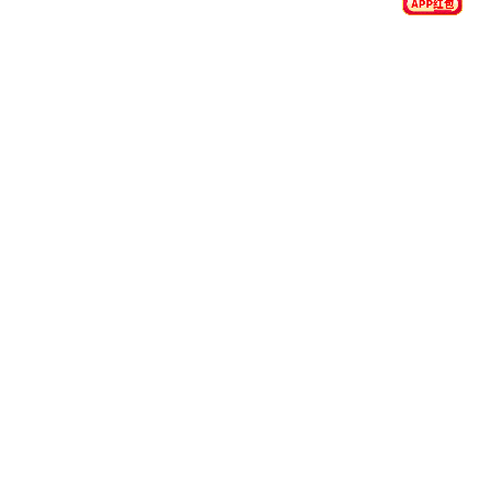
升球队实力的巴萨而言尤为重要。因此，该条款不仅
反映出球员本身价值，也折射出当今足球市场上各大
俱乐部之间资源争夺战愈演愈烈的一面。
4、若转会成真影响分析
如果此次转会最终成真，将给双方都带来诸多积极影
响。对于巴萨而言，引入像瑟尔洛特这样的优秀前
锋，无疑可以极大增强球队攻击线上的深度和变数。
他与现有主力之间形成良好的化学反应，将使球队在
战术运用上更加灵活多变，为教练提供更多选择空
间。
同时，对于瑟尔洛特个人来说，这是一个展示自己能
力的新舞台。在充满挑战性和机遇的大环境中，他将
有机会向世界展示自己的真实实力。如果能够顺利融