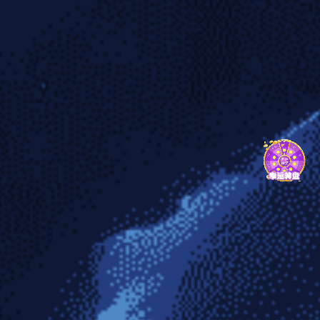
2026-07-19
34 次浏览
贝西克塔斯计划以2000万欧元引进特罗萨德并
提供700万欧年薪
2026-07-16
43 次浏览