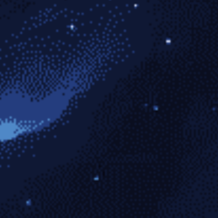
诺维茨基赞华子比赛前八分钟祝贺对手展现体
育精神
2026-07-12
27 次浏览
里夫斯怒斥裁判不尊重自己幸免被罚因其心知
理亏
2026-07-08
34 次浏览