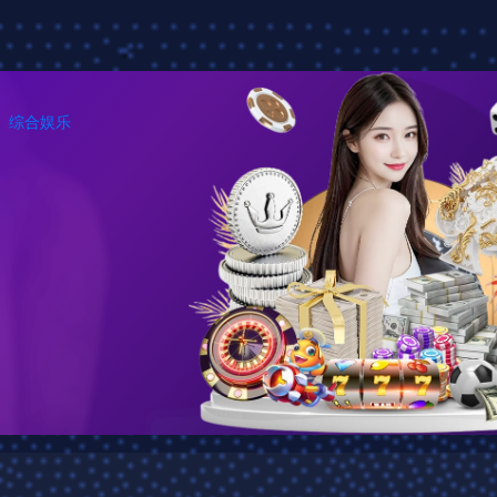
体育
下载App
公司简介
阿根廷在世界杯舞台上展现强大实力勇夺冠军