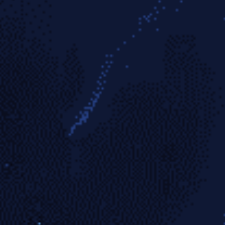
富安健洋反思短板期待重返英超展现更强实力
2026-07-27
22 次浏览
周琦妙语连珠解析尼克斯逆转战术猎人和猎物
的深刻关系