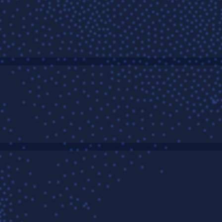
的精彩历程与分析
2026-08-04
7 次浏览
热火队官方送上真挚祝福庆祝队长哈斯勒姆46
岁生日快乐
2026-08-01
10 次浏览