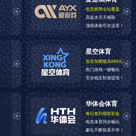
传统中式盘扣元素
2026-08-03
7 次浏览
奥斯卡专访畅谈未来愿景希望在中国足坛继续
拼搏至退役
2026-07-31
13 次浏览