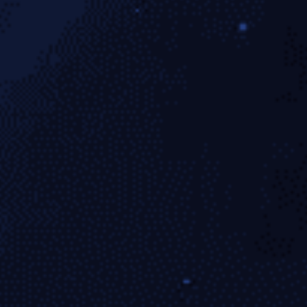
萨内蒂分析巴黎与阿森纳对决角球成胜负关键
因素
2026-07-03
40 次浏览