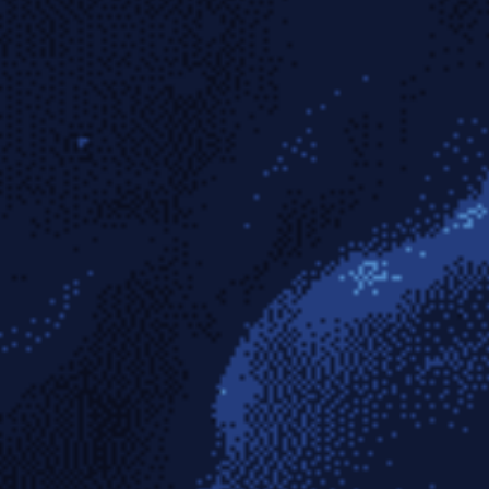
帕金斯谈外籍球员职业化现象欧洲年轻球员潜
力无限
2026-07-14
36 次浏览