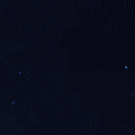
世界杯巡礼之韩国黄金一代的最后舞台运气与
目标的较量
2026-07-02
40 次浏览