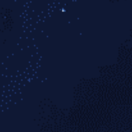
澳大利亚与巴西定于九月举行两场友谊赛门票
将于七月一日开启预售
2026-07-25
20 次浏览
追梦下坡路表现不佳交易方案助库里减轻压力
提升球队竞争力