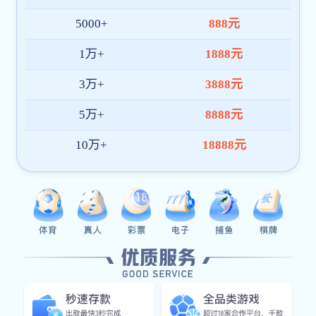
特点、战术适应能力、职业生涯成就以及对足球文化
的影响。这些方面都体现了梅西作为一名全能球员所
具有的独特价值，强调了他在现代足球中的重要性。
1、梅西的技术特点
梅西拥有令人惊叹的控球技巧，他的小范围起停和快
速变向使得防守者几乎无法预测他的下一步动作。通
过极具创造性的运球方式，梅西能够轻松突破多个防
守球员，为球队创造进攻机会。这种精准且灵活的控
球能力是他成为顶级前锋的重要基础。
除了出色的控球，梅西还具备极高的射门精度。他不
仅能够从禁区内轻松破门，也常常在远射中展现出惊
人的威胁。每当比赛进入关键时刻，观众们总会期待
他的一脚任意球或是突然爆发，这种稳定性让他成为